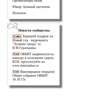
Организаторы балов
Юмор: бальный цитатник
Полезное
Новости сообщества
Хороший подарок на
25 д�?к
Новый год - видеокнига
"Лучшие танцы" от
В.М.Гуральника
ОКБИТ выдвинулся на
16 мая
конкурс в получении гранта
КГИ, проголосуйте на
www.dancesalon.ru
Внеочередное открытое
11 окт
Общее собрание ОКБИТ
10.10.15г.