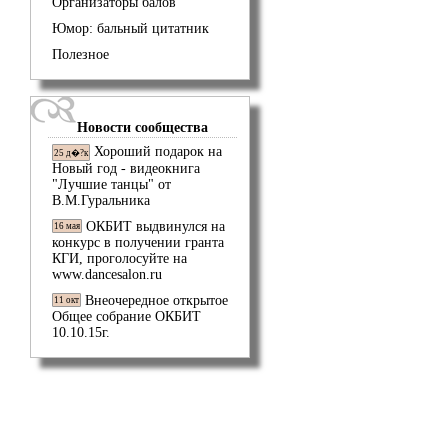
Организаторы балов
Юмор: бальный цитатник
Полезное
Новости сообщества
Хороший подарок на
25 д�?к
Новый год - видеокнига
"Лучшие танцы" от
В.М.Гуральника
ОКБИТ выдвинулся на
16 мая
конкурс в получении гранта
КГИ, проголосуйте на
www.dancesalon.ru
Внеочередное открытое
11 окт
Общее собрание ОКБИТ
10.10.15г.