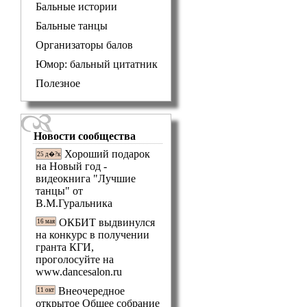
Бальные истории
Бальные танцы
Организаторы балов
Юмор: бальный цитатник
Полезное
Новости сообщества
Хороший подарок
25 д�?к
на Новый год -
видеокнига "Лучшие
танцы" от
В.М.Гуральника
ОКБИТ выдвинулся
16 мая
на конкурс в получении
гранта КГИ,
проголосуйте на
www.dancesalon.ru
Внеочередное
11 окт
открытое Общее собрание