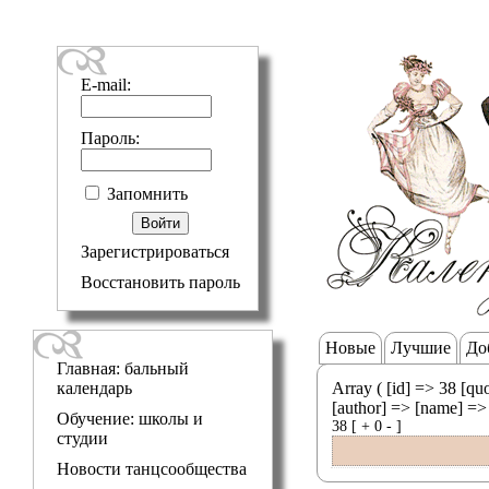
E-mail:
Пароль:
Запомнить
Зарегистрироваться
Восстановить пароль
Новые
Лучшие
До
Главная: бальный
календарь
Array ( [id] => 38 [quo
[author] => [name] =
Обучение: школы и
38
[
+
0
-
]
студии
Новости танцсообщества