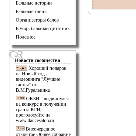
Бальные истории
Бальные танцы
Организаторы балов
Юмор: бальный цитатник
Полезное
Новости сообщества
Хороший подарок
25 д�?к
на Новый год -
видеокнига "Лучшие
танцы" от
В.М.Гуральника
ОКБИТ выдвинулся
16 мая
на конкурс в получении
гранта КГИ,
проголосуйте на
www.dancesalon.ru
Внеочередное
11 окт
открытое Общее собрание