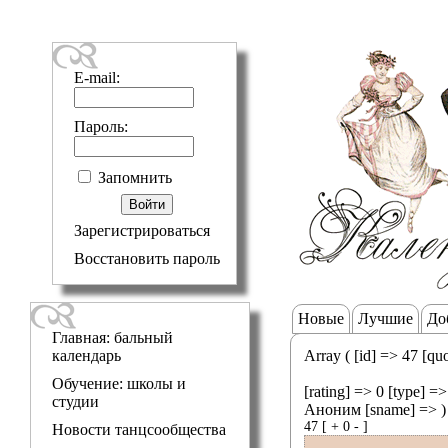
E-mail:
Пароль:
Запомнить
Зарегистрироваться
Восстановить пароль
Новые
Лучшие
До
Главная: бальный
календарь
Array ( [id] => 47 [qu
Обучение: школы и
[rating] => 0 [type] =
студии
Аноним [sname] => )
47
[
+
0
-
]
Новости танцсообщества