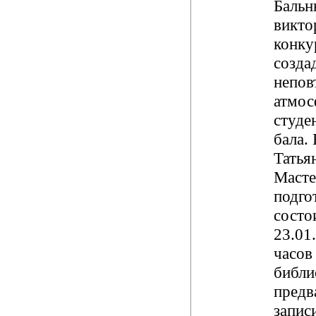
Бальн
викто
конку
созда
непо
атмос
студе
бала.
Татья
Масте
подго
состо
23.01
часов
библи
предв
запис