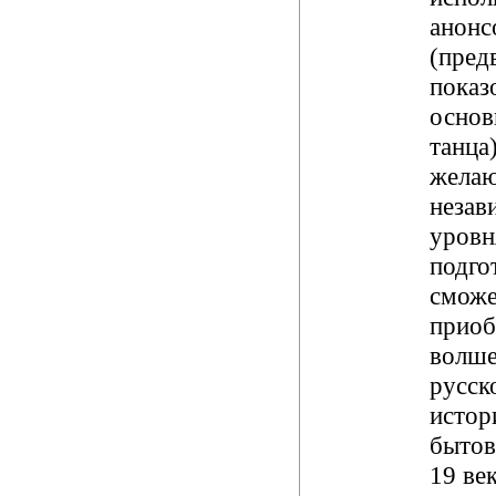
анонс
(пред
показ
основ
танца
жела
незав
уровн
подго
сможе
приоб
волше
русско
истор
бытов
19 век