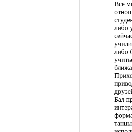
Все м
отнош
студе
либо 
сейча
учили
либо 
учить
ближа
Прихо
приво
друзе
Бал п
интер
форма
танцы
испол