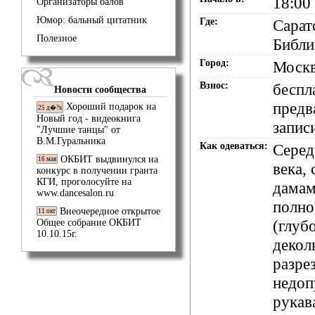
18:00
Организаторы балов
Юмор: бальный цитатник
Где:
Сарато
Полезное
Библи
Город:
Моск
Взнос:
беспл
Новости сообщества
предв
Хороший подарок на
25 д�?к
Новый год - видеокнига
запис
"Лучшие танцы" от
В.М.Гуральника
Как одеваться:
Серед
ОКБИТ выдвинулся на
16 мая
века, 
конкурс в получении гранта
КГИ, проголосуйте на
дамам
www.dancesalon.ru
полно
Внеочередное открытое
11 окт
(глуб
Общее собрание ОКБИТ
10.10.15г.
декол
разре
недоп
рукав