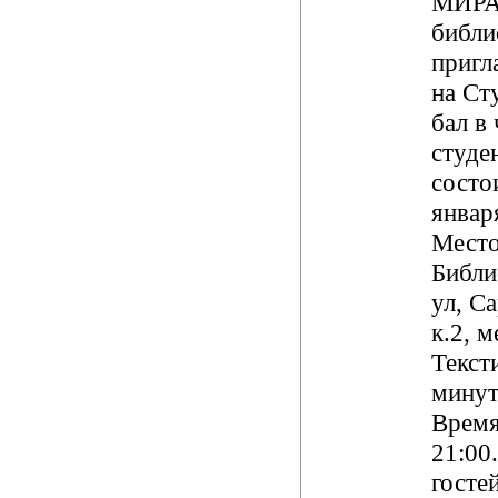
МИРА
библи
пригл
на Ст
бал в
студе
состо
январ
Место
Библи
ул, Са
к.2, м
Текст
минут
Время
21:00
гостей