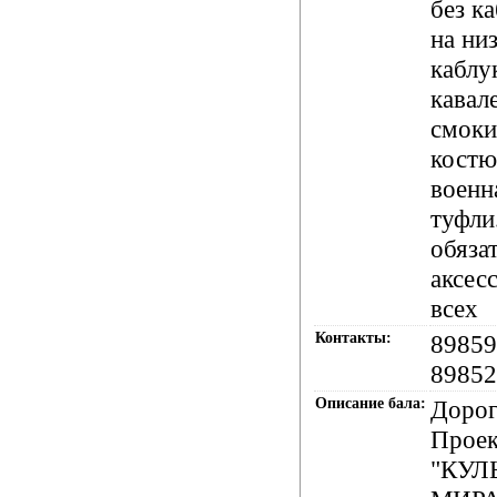
без к
на ни
каблук
кавал
смоки
костю
военн
туфли
обяза
аксес
всех
Контакты:
89859
89852
Описание бала:
Дорог
Проек
"КУЛ