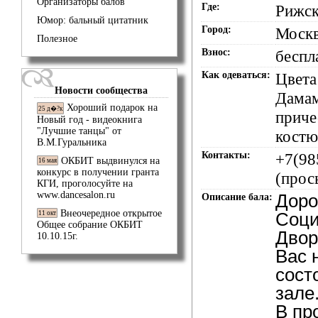
Организаторы балов
Где:
Рижск
Юмор: бальный цитатник
Город:
Моск
Полезное
Взнос:
беспл
Как одеваться:
Цвета
Новости сообщества
Дамам
Хороший подарок на
25 д�?к
приче
Новый год - видеокнига
"Лучшие танцы" от
костю
В.М.Гуральника
Контакты:
+7(98
ОКБИТ выдвинулся на
16 мая
конкурс в получении гранта
(прос
КГИ, проголосуйте на
www.dancesalon.ru
Доро
Описание бала:
Внеочередное открытое
Соци
11 окт
Общее собрание ОКБИТ
Двор
10.10.15г.
Вас 
сост
зале.
В пр