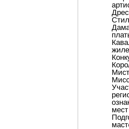
арти
Дрес
Стил
Дама
плат
Кава
жиле
Конк
Коро
Мист
Мисс
Учас
реги
озна
мест
Подг
маст