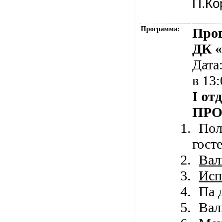
П.Ко
Программа:
Про
ДК «
Дата
в 13:
I от
ПРО
1.
Пол
гост
2.
Вал
3.
Исп
4.
Па 
5.
Вал