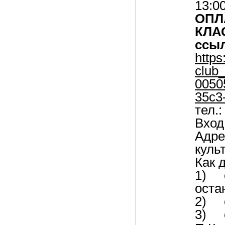
13:0
ОПЛ
КЛАС
ссыл
https
club
0050
35c3
тел.:
Вход
Адре
куль
Как 
1)
оста
2)
3)