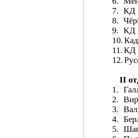
6.
Мен
7.
КД 
8.
Чёр
9.
КД 
10.
Кад
11.
КД 
12.
Рус
II о
1.
Гал
2.
Вир
3.
Вал
4.
Бер
5.
Шап