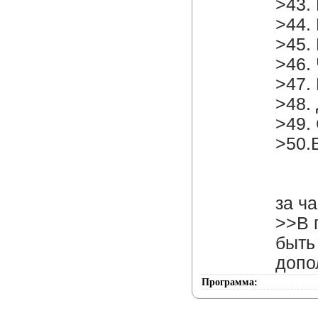
>43.
>44.
>45. К
>46. 
>47.
>48.
>49.
>50
51
за ч
>>В 
быть
допо
Программа: