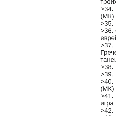
трои
>34.
(МК)
>35. 
>36. 
евре
>37.
Греч
тане
>38.
>39.
>40.
(МК)
>41.
игра
>42.