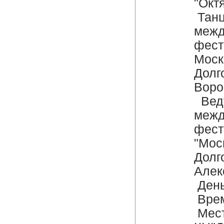
"Окт
Танц
межд
фест
Моск
Долг
Воро
Веду
межд
фест
"Мос
Долг
Алек
День
Врем
Мест