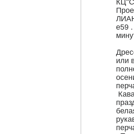
КЦ"С
Прое
ЛИАН
е59 .
м
Дрес
или 
полн
осен
перч
Кава
праз
бела
рука
перча