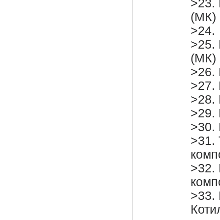
>23.
(МК)
>24. 
>25.
(МК)
>26.
>27.
>28.
>29.
>30.
>31.
комп
>32.
комп
>33.
Коти