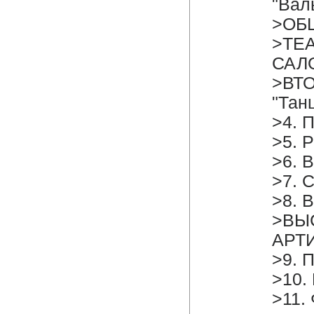
"Вал
>ОБ
>ТЕ
САЛ
>ВТО
"Тан
>4. 
>5. 
>6. 
>7. 
>8.​ 
>ВЫ
АРТ
>9. 
>10.
>11.