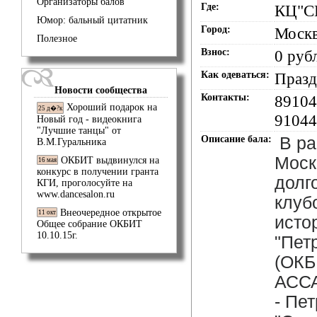
Организаторы балов
Где:
КЦ"С
Юмор: бальный цитатник
Город:
Моск
Полезное
Взнос:
0 руб
Как одеваться:
Празд
Новости сообщества
Контакты:
89104
Хороший подарок на
25 д�?к
91044
Новый год - видеокнига
"Лучшие танцы" от
Описание бала:
В ра
В.М.Гуральника
Моск
ОКБИТ выдвинулся на
16 мая
конкурс в получении гранта
долг
КГИ, проголосуйте на
www.dancesalon.ru
клуб
Внеочередное открытое
11 окт
исто
Общее собрание ОКБИТ
10.10.15г.
"Пет
(ОКБ
АССА
- Пе