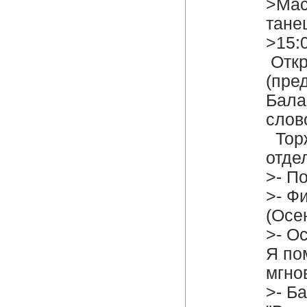
>Мас
тане
>15:
Откр
(пре
Бала
слово
Тор
отде
>- П
>- Ф
(Осе
>- О
Я по
мгнов
>- Б