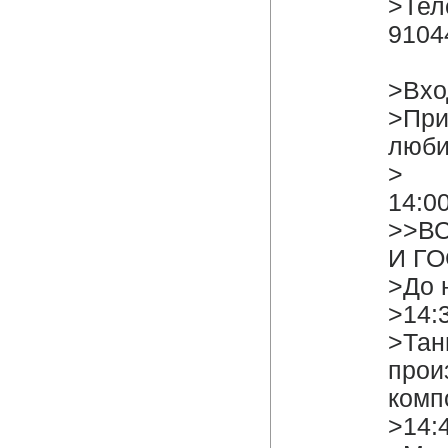
>Тел
9104
>Вхо
>При
люби
>
14:0
>>В
И ГО
>До 
>14:
>Тан
прои
компо
>14: