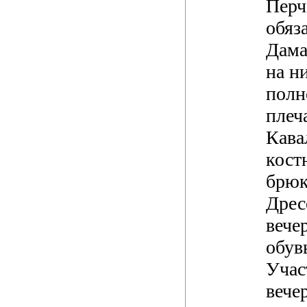
Перч
обяз
Дама
на н
полн
плеч
Кава
кост
брюк
Дрес
вече
обув
Учас
вече