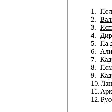
1.
Пол
2.
Вал
3.
Исп
4.
Дир
5.
Па 
6.
Али
7.
Кад
8.
Пом
9.
Кад
10.
Лан
11.
Арк
12.
Рус