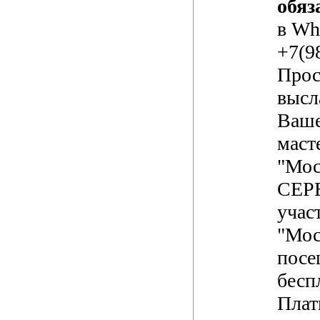
обяз
в Wh
+7(9
Прос
высл
Ваше
маст
"Мос
СЕР
учас
"Мос
посе
бесп
Плат