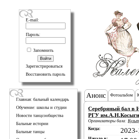
E-mail:
Пароль:
Запомнить
Зарегистрироваться
Восстановить пароль
Анонс
Фотоальбом
Главная: бальный календарь
Обучение: школы и студии
Серебряный бал в 
РГУ им.А.Н.Косыг
Новости танцсообщества
Организаторы бала:
Культ
Бальные истории
Когда:
2023-
Бальные танцы
Начало в: