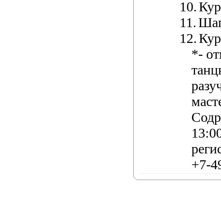
10.
Кур
11.
Шап
12.
Кур
*- о
танц
разу
маст
Содр
13:00
реги
+7-4