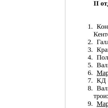
II о
1.
Кон
Кент
2.
Гал
3.
Кра
4.
Пол
5.
Вал
6.
Ма
7.
КД
8.
Вал
трои
9.
Ма