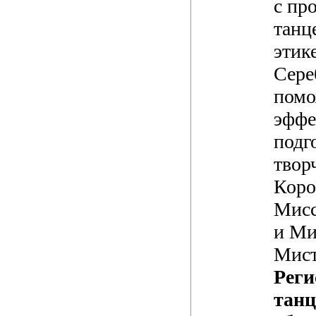
с пр
танц
этик
Сере
помо
эффе
подг
твор
Коро
Мисс
и Ми
Мист
Реги
танц