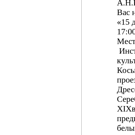
А.Н.
Вас 
«15 
17:00
Мест
Инс
куль
Косы
прое
Дрес
Сере
XIX
пред
белы