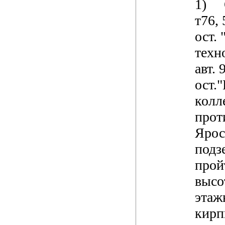
1)
т76, 
ост.
техн
авт. 
ост.
колл
прот
Ярос
подз
прой
высо
этаж
кирп