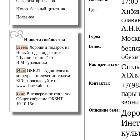
17:00
Организаторы балов
Юмор: бальный цитатник
Где:
Хибин
Полезное
славя
А.Н.К
Город:
Моск
Новости сообщества
Взнос:
беспл
Хороший подарок на
25 д�?к
Новый год - видеокнига
обяза
"Лучшие танцы" от
В.М.Гуральника
Как одеваться:
Стиль
ОКБИТ выдвинулся на
16 мая
XIXв.
конкурс в получении гранта
КГИ, проголосуйте на
Контакты:
+7(98
www.dancesalon.ru
пары 
Внеочередное открытое
11 окт
Общее собрание ОКБИТ
звони
10.10.15г.
Описание бала:
Доро
Инст
куль