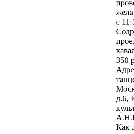
пров
жела
с 11
Содр
прое
кава
350 
Адре
танц
Моск
д.6,
куль
А.Н.
Как 