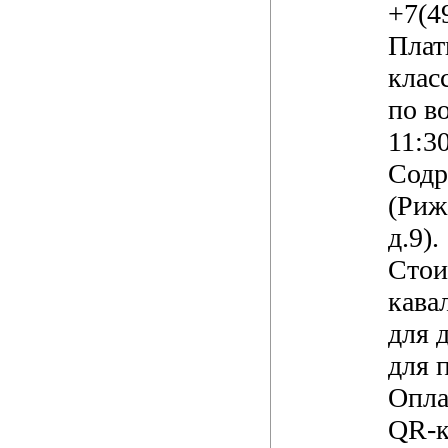
+7(4
Плат
клас
по в
11:3
Содр
(Риж
д.9).
Стои
кава
для д
для 
Опла
QR-к