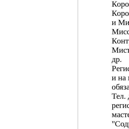
Коро
Коро
и Ми
Мисс
Конт
Мист
др.
Реги
и на
обяз
Тел.
реги
маст
"Сод