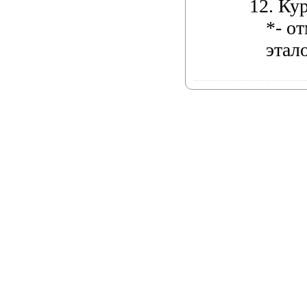
12.
Кур
*- о
этал