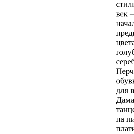
стил
век 
нача
пред
цвет
голу
сере
Перч
обув
для в
Дама
танц
на н
плат