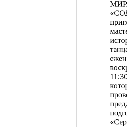
МИР
«СО
приг
маст
исто
танц
ежен
воск
11:30
кото
пров
пред
подг
«Сер