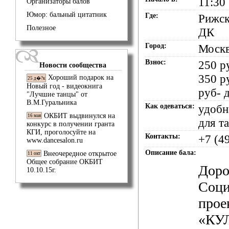
11:30
Организаторы балов
Юмор: бальный цитатник
Где:
Рижск
Полезное
ДК
Город:
Моск
Взнос:
250 р
Новости сообщества
350 р
Хороший подарок на
25 д�?к
Новый год - видеокнига
руб- 
"Лучшие танцы" от
В.М.Гуральника
Как одеваться:
удобн
ОКБИТ выдвинулся на
16 мая
для т
конкурс в получении гранта
КГИ, проголосуйте на
Контакты:
+7 (4
www.dancesalon.ru
Описание бала:
Внеочередное открытое
11 окт
Общее собрание ОКБИТ
Доро
10.10.15г.
Соц
прое
«КУ