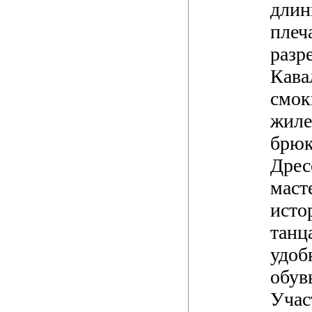
длин
плеч
разре
Кава
смок
жиле
брюк
Дрес
маст
исто
танц
удоб
обув
Учас