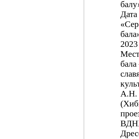
балу
Дата
«Сер
бала
2023 
Мест
бала
слав
куль
А.Н.
(Хиб
проез
ВДН
Дрес