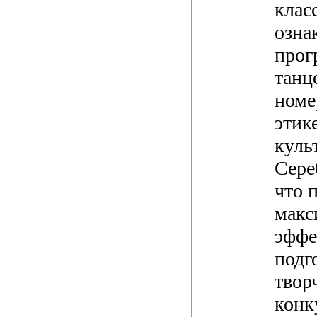
клас
озна
про
танц
номе
этик
куль
Сере
что 
макс
эффе
подг
твор
конк