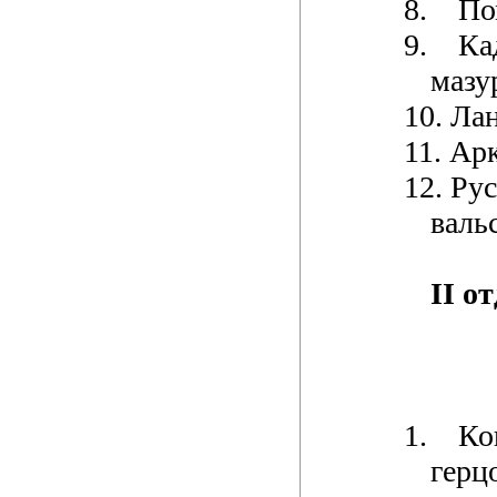
8.
По
9.
Ка
мазу
10.
Лан
11.
Арк
12.
Рус
валь
II о
1.
Ко
герц