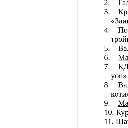
2.
Га
3.
Кр
«Заи
4.
По
трой
5.
Ва
6.
М
7.
К
you»
8.
Ва
коти
9.
М
10.
Кур
11.
Ша