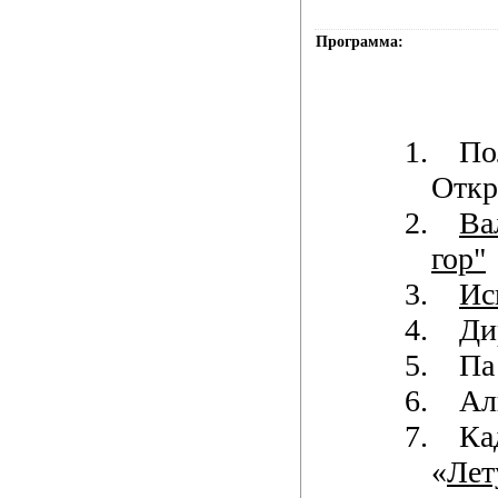
Программа:
1.
По
Откр
2.
Ва
гор"
3.
Ис
4.
Ди
5.
Па
6.
Ал
7.
Ка
«
Лет