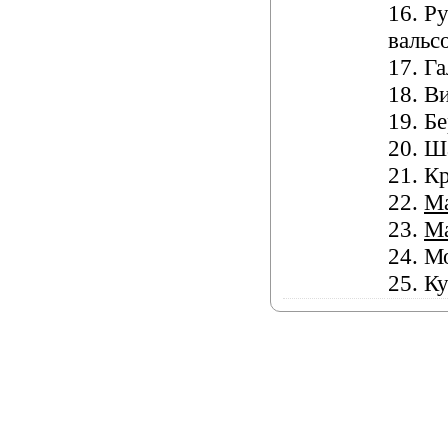
16.
Ру
вальс
17.
Га
18.
Ви
19.
Бе
20.
Ш
21.
Кр
22.
М
23.
М
24.
Мо
25.
Ку