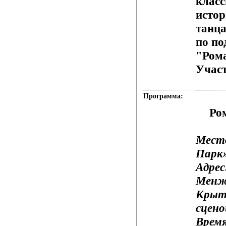
класс
истор
танца
по по
"Ром
Участ
Программа:
Ро
Мест
Парк
Адрес
Менжи
Крыта
сцено
Время