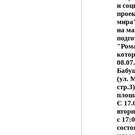
и
соц
проек
мира
на ма
подго
"Ром
котор
08.07
Бабу
(ул. 
стр.3
плош
С 17.
вторн
с 17:
состо