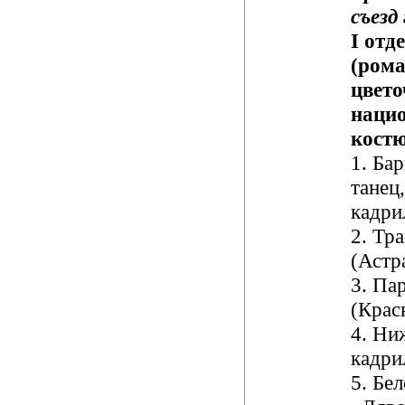
съезд
I
отд
(ром
цвето
наци
кост
1.
Бар
танец
кадри
2.
Тра
(Астр
3.
Пар
(Крас
4.
Ниж
кадри
5.
Бел