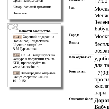
17:00
Организаторы балов
Юмор: бальный цитатник
Где:
Москв
Полезное
Менжи
Зелен
Бабуш
Новости сообщества
Город:
Моск
Хороший подарок на
25 д�?к
Новый год - видеокнига
Взнос:
беспл
"Лучшие танцы" от
В.М.Гуральника
обяза
ОКБИТ выдвинулся на
16 мая
Как одеваться:
удобн
конкурс в получении гранта
КГИ, проголосуйте на
для т
www.dancesalon.ru
Контакты:
+7(98
Внеочередное открытое
11 окт
Общее собрание ОКБИТ
прось
10.10.15г.
высл
пары
Описание бала:
Дорог
Бабу