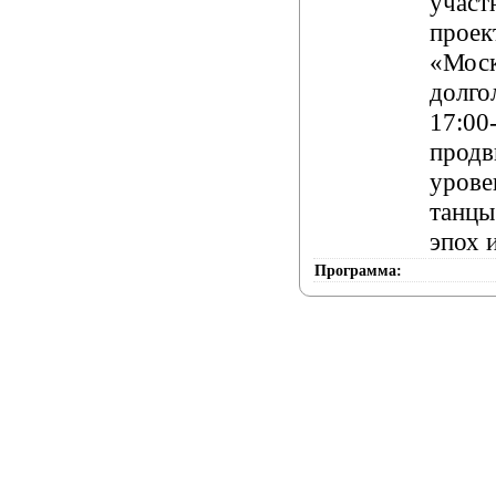
участ
проек
«Моск
долго
17:00-
продв
урове
танцы
эпох 
Программа: