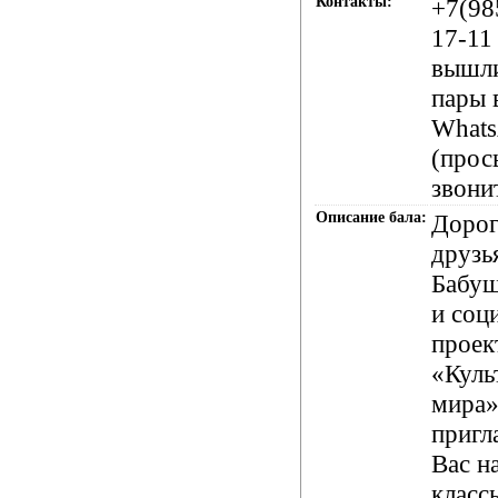
Контакты:
+7(98
17-11 
вышл
пары 
What
(прос
звони
Описание бала:
Дорог
друзь
Бабуш
и соц
проек
«Куль
мира
пригл
Вас н
класс