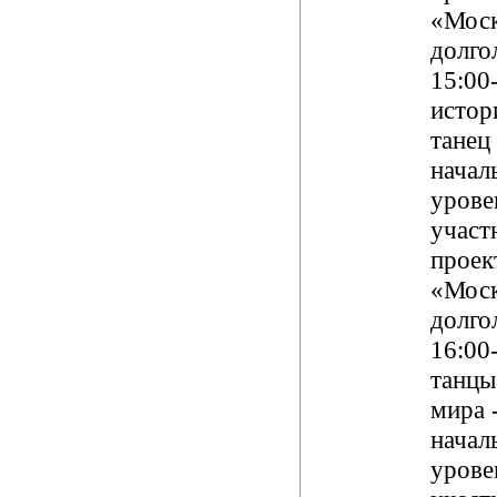
«Моск
долго
15:00-
истор
танец 
начал
урове
участ
проек
«Моск
долго
16:00-
танцы
мира 
начал
урове