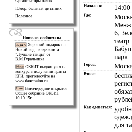
Организаторы балов
Начало в:
14:00
Юмор: бальный цитатник
Где:
Москв
Полезное
Менжи
6, Зе
Новости сообщества
театр
Хороший подарок на
25 д�?к
Бабуш
Новый год - видеокнига
"Лучшие танцы" от
парк
В.М.Гуральника
Город:
Моск
ОКБИТ выдвинулся на
16 мая
конкурс в получении гранта
Взнос:
беспл
КГИ, проголосуйте на
www.dancesalon.ru
регис
Внеочередное открытое
11 окт
обяза
Общее собрание ОКБИТ
рубле
10.10.15г.
Как одеваться:
удобн
одежд
для т