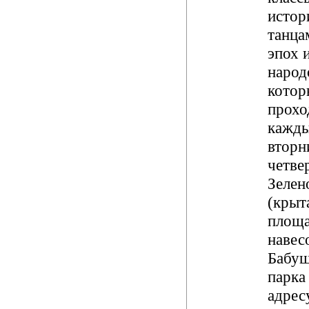
истор
танца
эпох 
народ
котор
прохо
кажд
вторн
четве
Зелен
(крыт
площа
навес
Бабуш
парка
адресу