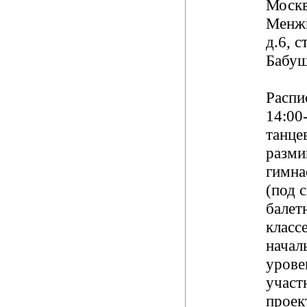
Москв
Менжи
д.6, с
Бабуш
Распи
14:00-
танце
разми
гимна
(под 
балет
классе
начал
урове
участ
проек