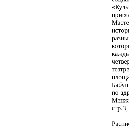
«Куль
пригл
Масте
истор
разны
котор
кажды
четве
театр
площа
Бабуш
по адр
Менжи
стр.3
Распи