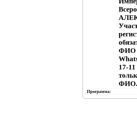
Импе
Всеро
АЛЕ
Участ
регис
обяза
ФИО 
What
17-11
тольк
ФИО
Программа: