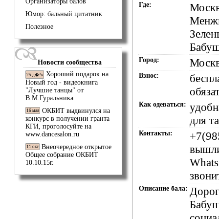
Организаторы балов
Где:
Москв
Юмор: бальный цитатник
Менжи
Полезное
Зелен
Бабуш
Город:
Моск
Новости сообщества
Хороший подарок на
Взнос:
беспл
25 д�?к
Новый год - видеокнига
обяза
"Лучшие танцы" от
В.М.Гуральника
Как одеваться:
удобн
ОКБИТ выдвинулся на
16 мая
для т
конкурс в получении гранта
КГИ, проголосуйте на
Контакты:
+7(98
www.dancesalon.ru
вышл
Внеочередное открытое
11 окт
Общее собрание ОКБИТ
Whats
10.10.15г.
звони
Описание бала:
Дорог
Бабуш
социа