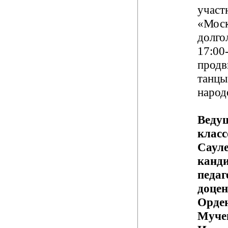
участ
«Моск
долго
17:00-
продв
танцы
народ
Ведущ
класс
Сауле
канд
педаг
доцен
Орде
Муче