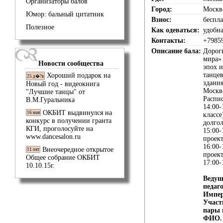
Организаторы балов
Город:
Москв
Юмор: бальный цитатник
Взнос:
беспла
Полезное
Как одеваться:
удобна
Контакты:
+7985
Описание бала:
Дорог
мира»
Новости сообщества
эпох и
танцев
Хороший подарок на
25 д�?к
здания
Новый год - видеокнига
Москва
"Лучшие танцы" от
Распи
В.М.Гуральника
14:00-
ОКБИТ выдвинулся на
16 мая
классе
конкурс в получении гранта
долго
КГИ, проголосуйте на
15:00-
www.dancesalon.ru
проект
16:00-
Внеочередное открытое
11 окт
проект
Общее собрание ОКБИТ
17:00-
10.10.15г.
Ведущ
педаг
Импе
Участ
пары
ФИО.