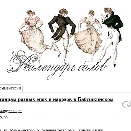
омментарии
 танцам разных эпох и народов в Бабушкинском
льтура мира
2-09
, ул. Менжинского, 6, Зеленый театр Бабушкинский парк