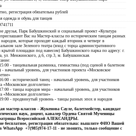
а
тно, регистрация обязательна рублей
я одежда и обувь для танцев
9741711
ие друзья, Парк Бабушкинский и социальный проект «Культура
 приглашают Вас на Мастер-классы по историческим танцам разных
 народов, которые проходят каждый вторник и четверг в
альном зале Зеленого театра (вход с торца административного
 крытой площадки под навесом) Бабушкинского парка по адресу: г.
, ул. Менжинского, д.6, стр.3, м. Бабушкинская.
сание:
15:00 - танцевальная разминка, гимнастика (под сценой в балетном
) - начальный уровень, для участников проекта «Московское
летие»
16:00 - исторический танец - начальный уровень, для участников
а «Московское долголетие»
17:00 - танцы народов мира - начальный уровень, для участников
а «Московское долголетие»
19:00 - продвинутый уровень - танцы разных эпох и народов
ая мастер-классов - Жукенова Сауле, балетмейстер, кандидат
огических наук, доцент, кавалер Ордена Святой Мученицы
ратрицы Всероссийской АЛЕКСАНДРЫ.
ие бесплатное, регистрация обязательна: вышлите ФИО Вашей
 в
WhatsApp
+7(985)974-17-11 - не звонить, только сообщение с