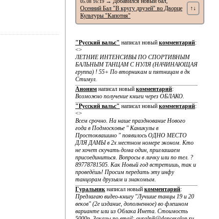
→ Добавился новый бал,
05.08 16:19
Осенний Бал "В кругу друзей" во Дворце
↑↓
Культуры "Капотня"
"Русский вальс"
написал новый
комментарий
:
<>
ЛЕТНИЕ ИНТЕНСИВЫ ПО CПОРТИВНЫМ
БАЛЬНЫМ ТАНЦАМ С НУЛЯ (НАЧИНАЮЩАЯ
группа) ! 55+ По вторникам и пятницам в дк
Стимул.
Аноним
написал новый
комментарий
:
Возможно получение книги через ОБЛАКО.
"Русский вальс"
написал новый
комментарий
:
<>
Всем срочно. На наше празднование Нового
года в Подмосковье " Каникулы в
Простоквашино " появилось ОДНО МЕСТО
ДЛЯ ДАМЫ в 2х местном номере эконом. Кто
не хочет скучать дома один, приглашаем
присоединиться. Вопросы в личку или по тел. ?
89778781505. Как Новый год встретишь, так и
проведёшь! Просим передать эту инфу
танцорам друзьям и знакомым.
Гуральник
написал новый
комментарий
:
Предлагаю видео-книгу "Лучшие танцы 19 и 20
веков" (2е издание, дополненное) во флешном
варианте или из Облака Инета. Стоимость
5000р. Заказы по email: guralnik@dancesalon.ru