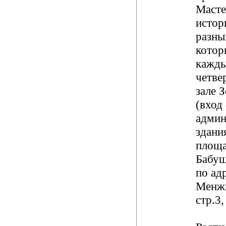
Масте
истор
разны
котор
кажды
четве
зале З
(вход
админ
здани
площа
Бабуш
по адр
Менжи
стр.3