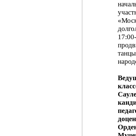
начал
участ
«Моск
долго
17:00-
продв
танцы
народ
Ведущ
класс
Сауле
канд
педаг
доцен
Орде
Муче