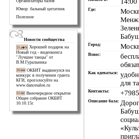
14:00
Организаторы балов
Юмор: бальный цитатник
Где:
Москв
Полезное
Менжи
Зелен
Бабуш
Новости сообщества
Город:
Моск
Хороший подарок на
25 д�?к
Новый год - видеокнига
Взнос:
беспл
"Лучшие танцы" от
В.М.Гуральника
обяза
ОКБИТ выдвинулся на
16 мая
Как одеваться:
удобн
конкурс в получении гранта
КГИ, проголосуйте на
для т
www.dancesalon.ru
Контакты:
+7985
Внеочередное открытое
11 окт
Общее собрание ОКБИТ
Описание бала:
Дорог
10.10.15г.
Бабуш
социа
«Куль
пригл