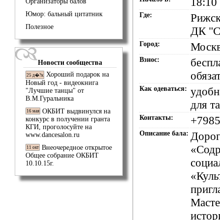
18:10
Организаторы балов
Юмор: бальный цитатник
Где:
Рижск
Полезное
ДК "С
Город:
Моск
Взнос:
беспл
Новости сообщества
обяза
Хороший подарок на
25 д�?к
Новый год - видеокнига
Как одеваться:
удобн
"Лучшие танцы" от
В.М.Гуральника
для т
ОКБИТ выдвинулся на
16 мая
Контакты:
+7985
конкурс в получении гранта
КГИ, проголосуйте на
Описание бала:
Дорог
www.dancesalon.ru
«Содр
Внеочередное открытое
11 окт
Общее собрание ОКБИТ
социа
10.10.15г.
«Куль
пригл
Масте
истор