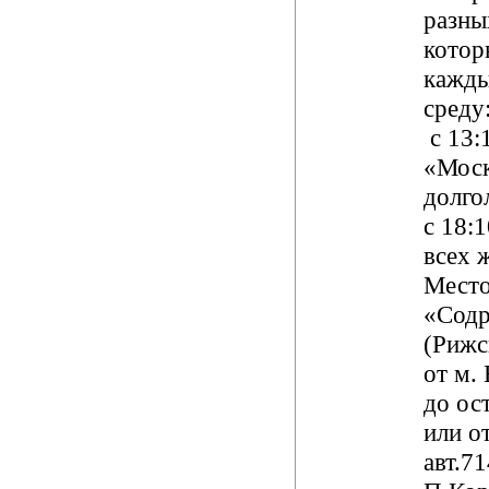
разны
котор
кажды
среду
с 13:1
«Моск
долго
с 18:1
всех 
Место
«Содр
(Рижс
от м.
до ост
или о
авт.71