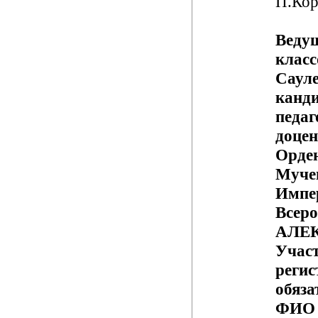
П.Кор
Ведущ
класс
Сауле
канд
педаг
доцен
Орде
Муче
Импе
Всеро
АЛЕ
Участ
регис
обяза
ФИО 