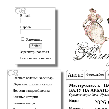
E-mail:
Пароль:
Запомнить
Зарегистрироваться
Восстановить пароль
Анонс
Фотоальбом
Главная: бальный календарь
Обучение: школы и студии
Мастер-класс к 
БАЛУ НА АРБАТЕ-
Новости танцсообщества
Организаторы бала:
Культ
Бальные истории
Когда:
2026-
Бальные танцы
Начало в: