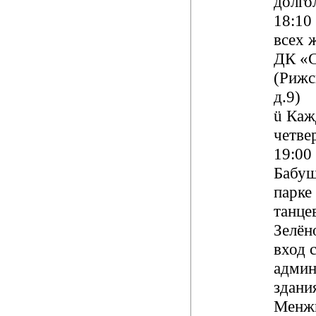
долгол
18:10
всех 
ДК «
(Рижс
д.9)
ü
Каж
четвер
19:00
Бабу
парке
танце
Зелёно
вход 
админ
здания
Менжи