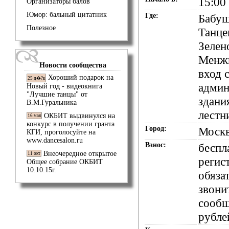
15:00
Организаторы балов
Юмор: бальный цитатник
Где:
Бабуш
Полезное
Танце
Зелено
Менжи
Новости сообщества
вход 
Хороший подарок на
25 д�?к
админ
Новый год - видеокнига
"Лучшие танцы" от
здани
В.М.Гуральника
лестн
ОКБИТ выдвинулся на
16 мая
конкурс в получении гранта
Город:
Моск
КГИ, проголосуйте на
www.dancesalon.ru
Взнос:
беспл
Внеочередное открытое
11 окт
регис
Общее собрание ОКБИТ
10.10.15г.
обязат
звони
сооб
рубле