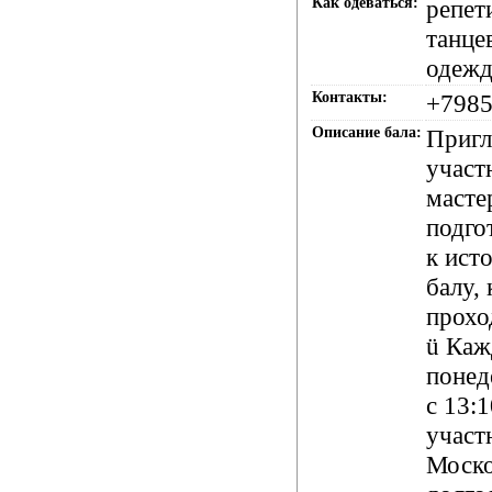
Как одеваться:
репет
танце
одежд
Контакты:
+7985
Описание бала:
Пригл
участ
масте
подго
к
ист
балу
,
прохо
ü
К
аж
понед
с 13:1
участ
Моско