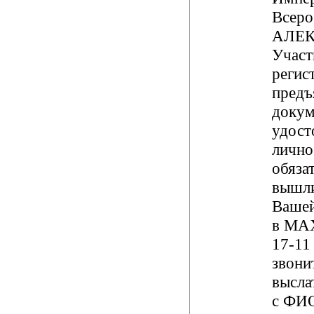
Всеро
АЛЕК
Участ
регис
предъ
докум
удос
лично
обяза
вышл
Вашей
в
MA
17-1
звони
высла
с ФИ