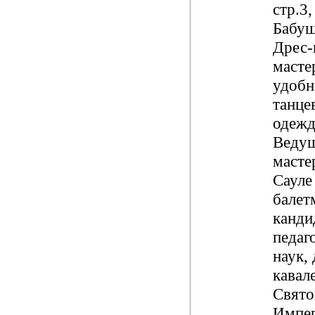
стр.3,
Бабуш
Дрес-
масте
удобн
танце
одежд
Ведущ
масте
Сауле
балет
канди
педаг
наук, 
кавал
Свят
Импе