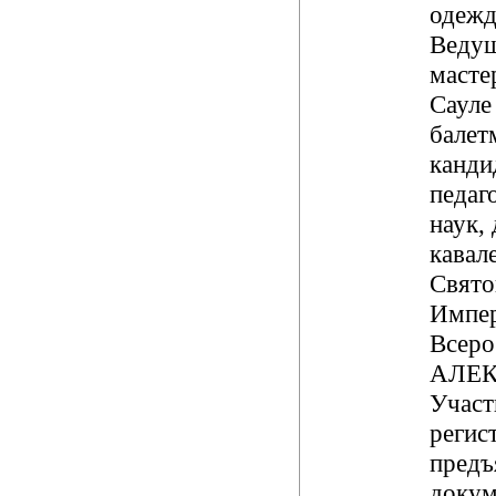
одежд
Ведущ
масте
Сауле
балет
канди
педаг
наук, 
кавал
Свят
Импе
Всеро
АЛЕК
Участ
регис
предъ
докум