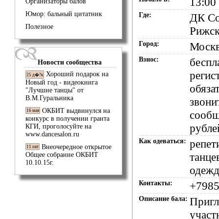
13:00
Организаторы балов
Юмор: бальный цитатник
Где:
ДК Со
Полезное
Рижск
Город:
Моск
Взнос:
беспл
Новости сообщества
регис
Хороший подарок на
25 д�?к
Новый год - видеокнига
обязат
"Лучшие танцы" от
В.М.Гуральника
звони
ОКБИТ выдвинулся на
16 мая
сооб
конкурс в получении гранта
рубле
КГИ, проголосуйте на
www.dancesalon.ru
Как одеваться:
репет
Внеочередное открытое
11 окт
танце
Общее собрание ОКБИТ
10.10.15г.
одежд
Контакты:
+7985
Описание бала:
Пригл
участ