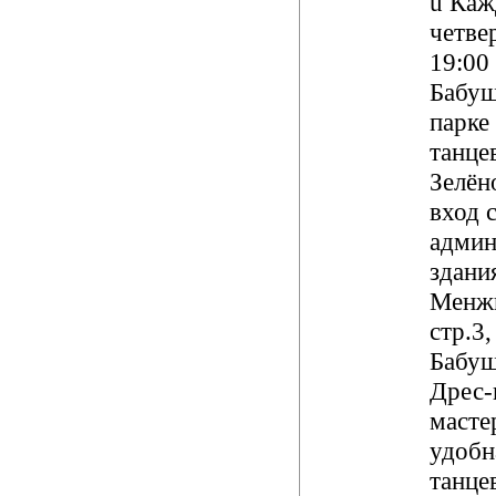
ü
Каж
четвер
19:00
Бабу
парке
танце
Зелёно
вход 
админ
здания
Менжи
стр.3,
Бабуш
Дрес-
масте
удобн
танце