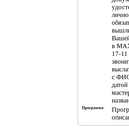
удос
лично
обяза
вышл
Вашей
в
MA
17-1
звони
высла
с ФИ
датой
масте
назва
Программа:
Прогр
описа