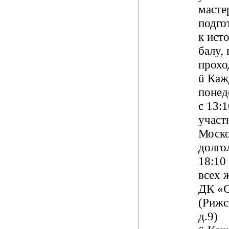
масте
подго
к
ист
балу
,
прохо
ü
К
аж
понед
с 13:1
участ
Моско
долгол
18:10
всех 
ДК «
(Рижс
д.9)