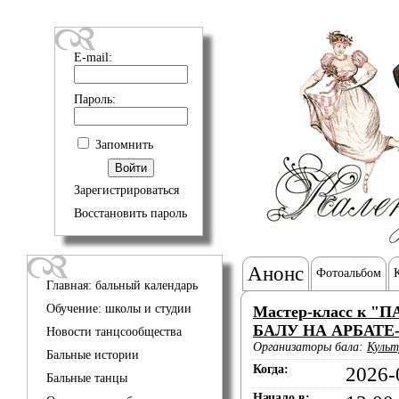
E-mail:
Пароль:
Запомнить
Зарегистрироваться
Восстановить пароль
Анонс
Фотоальбом
Главная: бальный календарь
Обучение: школы и студии
Мастер-класс к 
БАЛУ НА АРБАТЕ-
Новости танцсообщества
Организаторы бала:
Культ
Бальные истории
Когда:
2026-
Бальные танцы
Начало в: