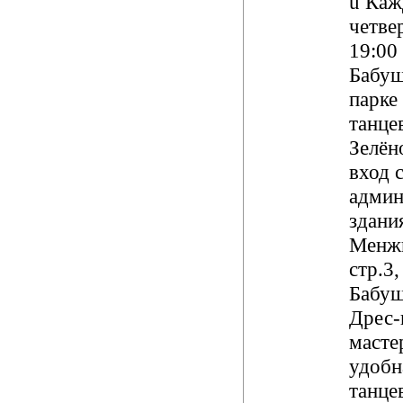
ü
Каж
четвер
19:00
Бабу
парке
танце
Зелёно
вход 
админ
здания
Менжи
стр.3,
Бабуш
Дрес-
масте
удобн
танце