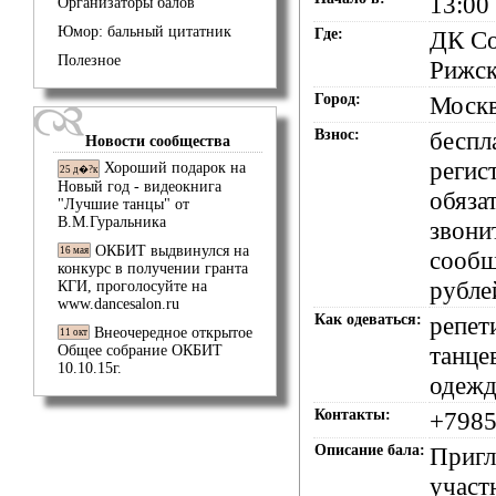
13:00
Организаторы балов
Юмор: бальный цитатник
Где:
ДК Со
Полезное
Рижск
Город:
Моск
Взнос:
беспл
Новости сообщества
регис
Хороший подарок на
25 д�?к
Новый год - видеокнига
обязат
"Лучшие танцы" от
В.М.Гуральника
звони
ОКБИТ выдвинулся на
16 мая
сооб
конкурс в получении гранта
рубле
КГИ, проголосуйте на
www.dancesalon.ru
Как одеваться:
репет
Внеочередное открытое
11 окт
танце
Общее собрание ОКБИТ
10.10.15г.
одежд
Контакты:
+7985
Описание бала:
Пригл
участ