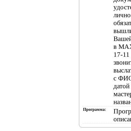
удос
лично
обяза
вышл
Вашей
в
MA
17-1
звони
высла
с ФИ
датой
масте
назва
Программа:
Прогр
описа