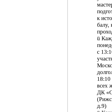
масте
подго
к
ист
балу
,
прохо
ü
К
аж
понед
с 13:1
участ
Моско
долгол
18:10
всех 
ДК «
(Рижс
д.9)