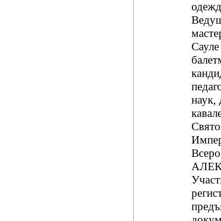
одежд
Ведущ
масте
Сауле
балет
канди
педаг
наук, 
кавал
Свят
Импе
Всеро
АЛЕК
Участ
регис
предъ
докум