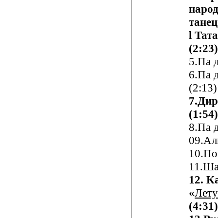
наро
тане
l
Тата
(2:23)
5.Па 
6.Па 
(
2:13
)
7.Дир
(
1:54
)
8.Па 
09.Ал
1
0
.П
1
1
.Ш
1
2
. К
«
Лет
(
4:31
)