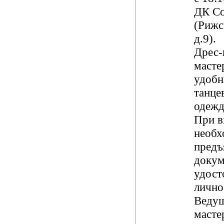
ДК С
(Рижс
д.9).
Дрес-
масте
удобн
танце
одежд
При в
необх
предъ
докум
удос
лично
Ведущ
масте