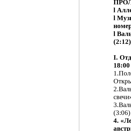
ПРО
l
Алле
l
Муз
номер
l
Валь
(2:12)
I
.
О
т
1
8
:
0
0
1.Пол
Откр
2.Вал
свечи
3.Вал
(
3:06
)
4. «Л
авст