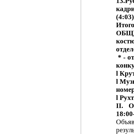
1
3
.Ру
кадри
(
4:03
)
Итого
ОБЩ
кост
отдел
* -
о
конк
l
Крут
l
Муз
номер
l
Рухт
II
.
От
18:00
Объяв
резул