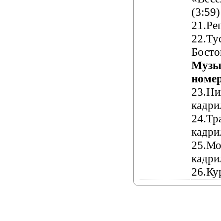
(
3:59
)
2
1
.Ре
22
.Ту
Бост
Музы
номе
23
.Ни
кадри
24
.Тр
кадри
25
.Мо
кадри
26
.Ку