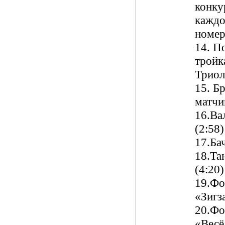
конку
каждо
номер
14.
По
тройк
Триол
15
. Б
матч
16
.Ва
(
2:58
)
17
.Ба
18
.Та
(
4:20
)
19
.Фо
«Зигз
2
0
.Фо
«Весё