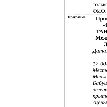
тольк
ФИО.
Программа:
Про
«
ТАН
Меж
Д
Дата:
Вр
17:00
Место
Менжи
Бабуш
Зелён
крыта
сцены