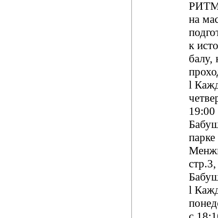
РИТМ
на ма
подго
к ист
б
алу,
прохо
l
Кажд
четвер
19:00
Бабу
парке
Менжи
стр.3,
Бабуш
l
Каж
понед
с 18:1