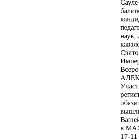
Сауле
балет
канди
педаг
наук, 
кавал
Свят
Импе
Всеро
АЛЕК
Участ
регис
обяза
вышл
Вашей
в
МА
17-11 