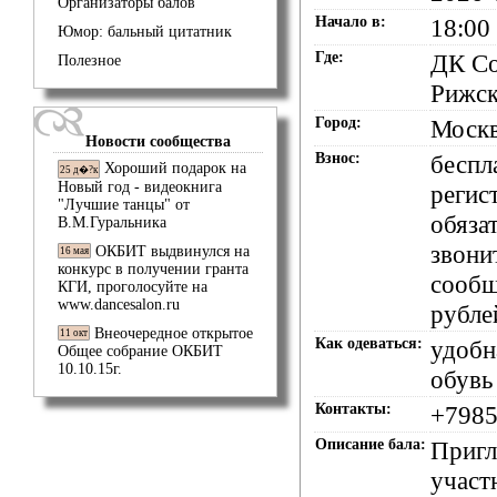
Организаторы балов
Начало в:
18:00
Юмор: бальный цитатник
Где:
ДК Со
Полезное
Рижск
Город:
Моск
Новости сообщества
Взнос:
беспл
Хороший подарок на
25 д�?к
Новый год - видеокнига
регис
"Лучшие танцы" от
обязат
В.М.Гуральника
звони
ОКБИТ выдвинулся на
16 мая
конкурс в получении гранта
сооб
КГИ, проголосуйте на
www.dancesalon.ru
рубле
Внеочередное открытое
11 окт
Как одеваться:
удобн
Общее собрание ОКБИТ
10.10.15г.
обувь
Контакты:
+7985
Описание бала:
Пригл
участ