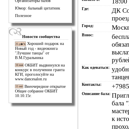
18:00
Организаторы балов
Юмор: бальный цитатник
Где:
ДК Со
Полезное
проезд
Город:
Моск
Взнос:
беспл
Новости сообщества
обязат
Хороший подарок на
25 д�?к
Новый год - видеокнига
высла
"Лучшие танцы" от
В.М.Гуральника
рубле
ОКБИТ выдвинулся на
16 мая
Как одеваться:
удобн
конкурс в получении гранта
КГИ, проголосуйте на
танце
www.dancesalon.ru
Контакты:
+7985
Внеочередное открытое
11 окт
Общее собрание ОКБИТ
Описание бала:
Пригл
10.10.15г.
бала
масте
к ист
прохо