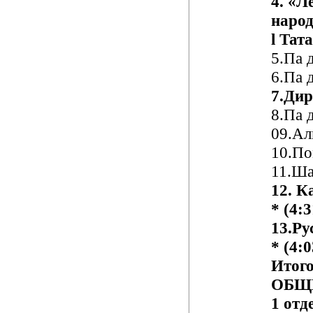
4. «Л
наро
l
Тата
5.Па 
6.Па 
7.Ди
8.Па 
09.Ал
1
0
.П
1
1
.Ш
1
2
. К
*
(
4:3
1
3
.Ру
*
(
4:0
Итого
ОБЩЕ
1 отд