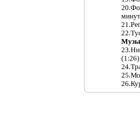
2
0
.Фо
мину
2
1
.Ре
22
.Ту
Музы
23
.Ни
(
1:26
)
24
.Тр
25
.Мо
26
.Ку