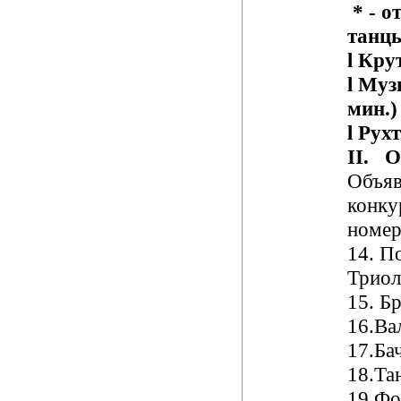
* -
о
танц
l
Крут
l
Муз
мин.)
l
Рухт
II
.
От
Объяв
конку
номер
14.
По
Триол
15
. Б
16
.Ва
17
.Ба
18
.Та
19
.Фо