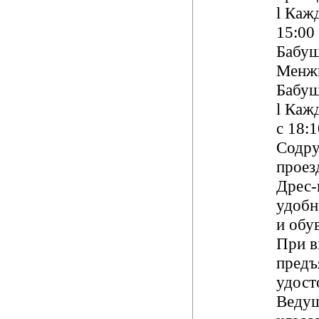
l
Кажд
1
5
:00
Бабуш
Менжи
Бабуш
l
Кажд
с 18:
Содру
проезд
Дрес-
удобн
и обув
При в
предъ
удост
Ведущ