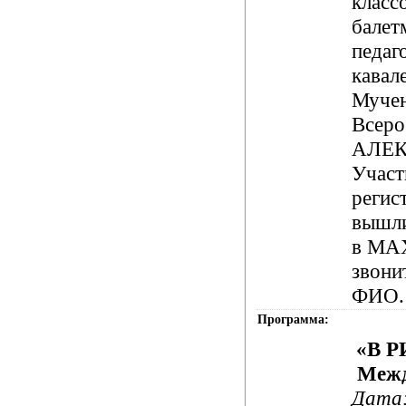
класс
балет
педаг
кавал
Муче
Всеро
АЛЕК
Участ
регис
вышл
в
МА
звони
ФИО.
Программа:
«В Р
Межд
Дата: