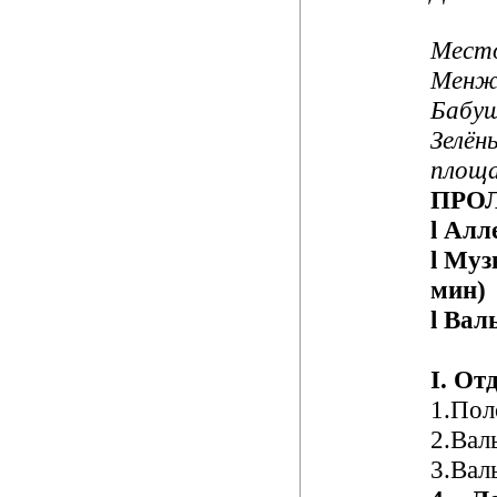
Вре
Место
Менжи
Бабуш
Зелён
площа
ПРО
l
Алле
l
Муз
мин)
l
Валь
I
.
О
т
1.Пол
2.Вал
3.Вал