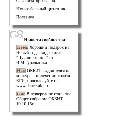
Организаторы балов
Юмор: бальный цитатник
Полезное
Новости сообщества
Хороший подарок на
25 д�?к
Новый год - видеокнига
"Лучшие танцы" от
В.М.Гуральника
ОКБИТ выдвинулся на
16 мая
конкурс в получении гранта
КГИ, проголосуйте на
www.dancesalon.ru
Внеочередное открытое
11 окт
Общее собрание ОКБИТ
10.10.15г.