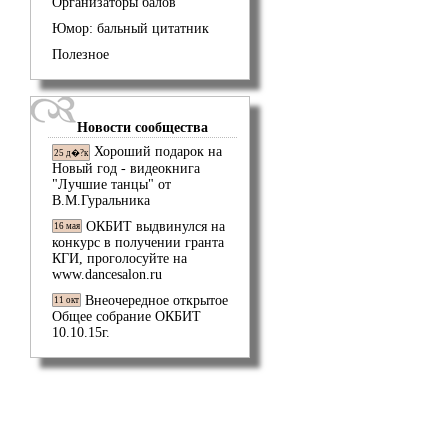
Организаторы балов
Юмор: бальный цитатник
Полезное
Новости сообщества
Хороший подарок на
25 д�?к
Новый год - видеокнига
"Лучшие танцы" от
В.М.Гуральника
ОКБИТ выдвинулся на
16 мая
конкурс в получении гранта
КГИ, проголосуйте на
www.dancesalon.ru
Внеочередное открытое
11 окт
Общее собрание ОКБИТ
10.10.15г.